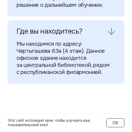
Этот сайт использует куки, чтобы улучшить ваш
OK
пользовательский опыт